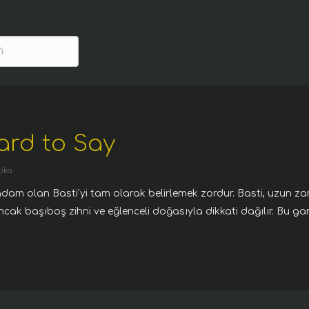
ard to Say
çika
ir adam olan Basti'yi tam olarak belirlemek zordur. Basti, uzun 
ncak başıboş zihni ve eğlenceli doğasıyla dikkati dağılır. Bu g