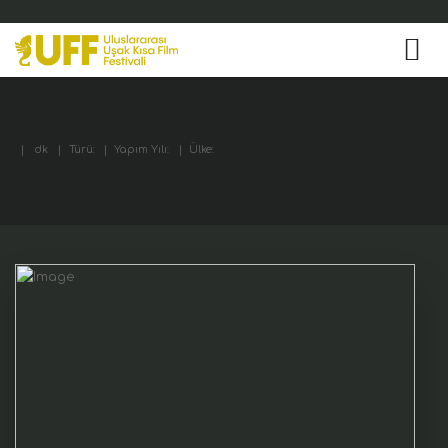
|
dk
|
Türü:
|
Yapım Yılı:
|
Ülke: