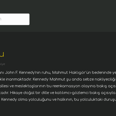
u
kiye
nı John F. Kennedy'nin ruhu, Mahmut Haklıgör'ün bedeninde ye
kle inanmaktadır. Kennedy Mahmut şu anda sebze nakliyeciliğ
lesi ve meslektaşlarının bu reenkarnasyon olayına bakış açısı
dır. Hikaye doğal bir dille ve katılımcı-gözlemci bakış açısıyla
 Kennedy olma yolculuğunu ve halkının, bu yolculuktaki duruşu