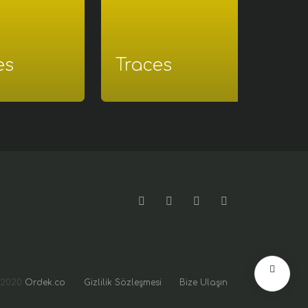
es
Traces
©
2020
Ordek.co
Gizlilik Sözleşmesi
Bize Ulaşın