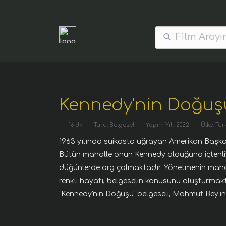
Kennedy'nin Doğuş
|
16 dk
|
Türü: Belgesel
|
Yapım Yılı: 2022
|
Ülke: Tür
1963 yılında suikasta uğrayan Amerikan Başka
Bütün mahalle onun Kennedy olduğuna içtenli
düğünlerde org çalmaktadır. Yönetmenin mahal
renkli hayatı, belgeselin konusunu oluşturmakta
"Kennedy'nin Doğuşu" belgeseli, Mahmut Bey'in