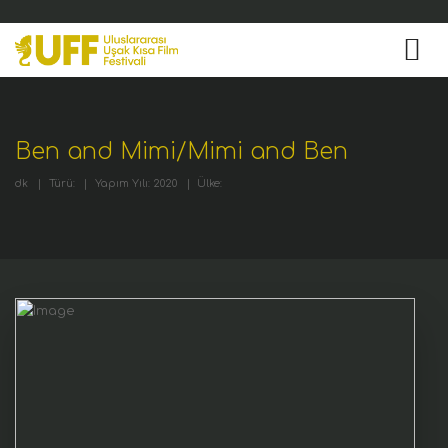
Ben and Mimi/Mimi and Ben
dk
|
Türü:
|
Yapım Yılı: 2020
|
Ülke: